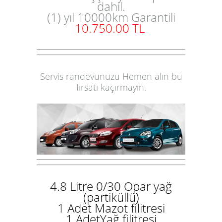
dahil.
(1) yıl 10000km Garantili
10.750.00 TL
Servis randevunuzu Hemen alın bu
fırsatı kaçırmayın.
4.8 Litre 0/30 Opar yağ
(partiküllü)
1 Adet Mazot filitresi
1 AdetYağ filitresi