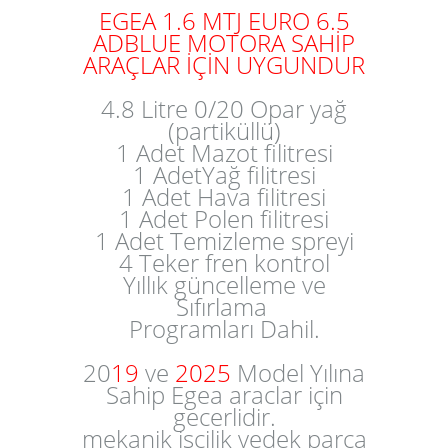
EGEA 1.6 MTJ EURO 6.5
ADBLUE MOTORA SAHİP
ARAÇLAR İÇİN UYGUNDUR
4.8 Litre 0/20 Opar yağ
(partiküllü)
1 Adet Mazot filitresi
1 AdetYağ filitresi
1 Adet Hava filitresi
1 Adet Polen filitresi
1 Adet Temizleme spreyi
4 Teker fren kontrol
Yıllık güncelleme ve
Sıfırlama
Programları Dahil.
20
19
ve
2025
Model Yılına
Sahip Egea araclar için
gecerlidir.
mekanik işçilik yedek parca